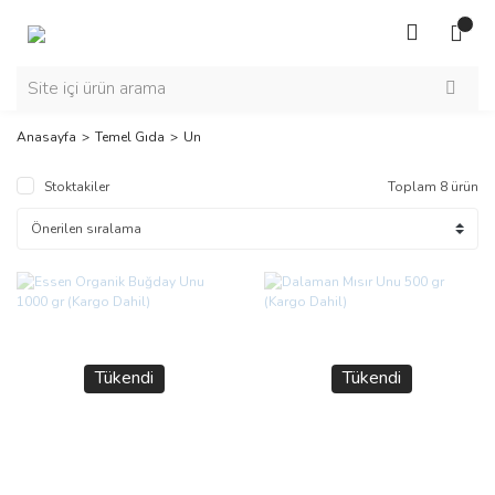
Anasayfa
Temel Gıda
Un
Stoktakiler
Toplam 8 ürün
Tükendi
Tükendi