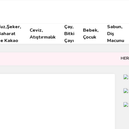
Tuz,Şeker,
Çay,
Sabun,
Ceviz,
Bebek,
Baharat
Bitki
Diş
Atıştırmalık
Çocuk
ve Kakao
Çayı
Macunu
HERYERD