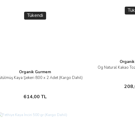
Tük
Tükendi
Organi
Og Natural Kakao Toz
İ
Organik Gurmem
tülmüş Kaya Şekeri 800 x 2 Adet (Kargo Dahil)
İncele
Sto
208,
Stokta Yok
614,00 TL