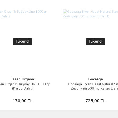
Tükendi
Tükendi
Essen Organik
Gocaaga
en Organik Buğday Unu 1000 gr
Gocaaga Erken Hasat Naturel S
İncele
İncele
(Kargo Dahil)
Zeytinyağı 500 ml (Kargo Dahi
Stokta Yok
Stokta Yok
170,00 TL
725,00 TL