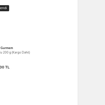
endi
k Gurmem
u 200 g (Kargo Dahil)
ncele
kta Yok
00 TL