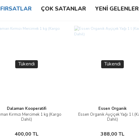
FIRSATLAR
ÇOK SATANLAR
YENİ GELENLER
Tükendi
Tükendi
Dalaman Kooperatifi
Essen Organik
man Kırmızı Mercimek 1 kg (Kargo
Essen Organik Ayçiçek Yağı 1 l (
İncele
İncele
Dahil)
Dahil)
Stokta Yok
Stokta Yok
400,00 TL
388,00 TL