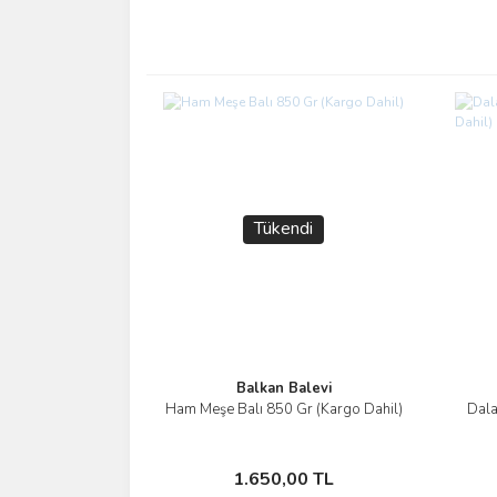
Tükendi
Balkan Balevi
Ham Meşe Balı 850 Gr (Kargo Dahil)
Dala
İncele
Stokta Yok
1.650,00 TL