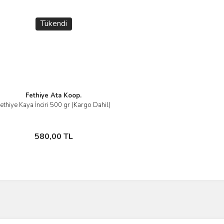
Tükendi
Fethiye Ata Koop.
ethiye Kaya İnciri 500 gr (Kargo Dahil)
İncele
Stokta Yok
580,00 TL