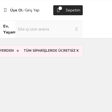
Üye Ol
Giriş Yap
Sepetim
/
Ev,
Yaşam
EN
TÜM SİPARİŞLERDE ÜCRETSİZ KARGO
TÜM SİPARİ