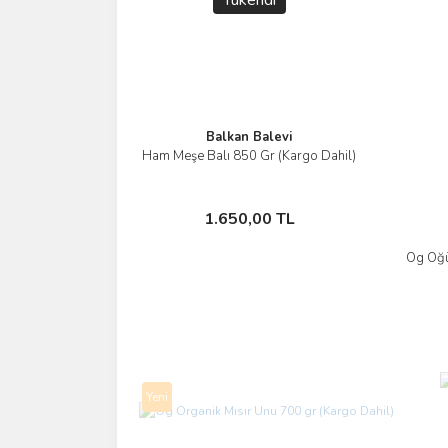
Tükendi
Balkan Balevi
Ham Meşe Balı 850 Gr (Kargo Dahil)
İncele
Stokta Yok
1.650,00 TL
Og Öğü
Yeni