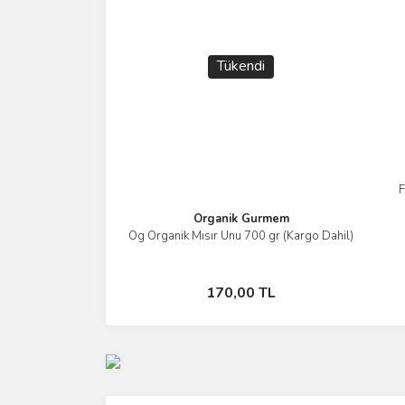
Tükendi
F
Organik Gurmem
Og Organik Mısır Unu 700 gr (Kargo Dahil)
İncele
Stokta Yok
170,00 TL