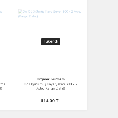
Tükendi
Organik Gurmem
ızma
Og Öğütülmüş Kaya Şekeri 800 x 2
İncele
l)
Adet (Kargo Dahil)
Stokta Yok
614,00 TL