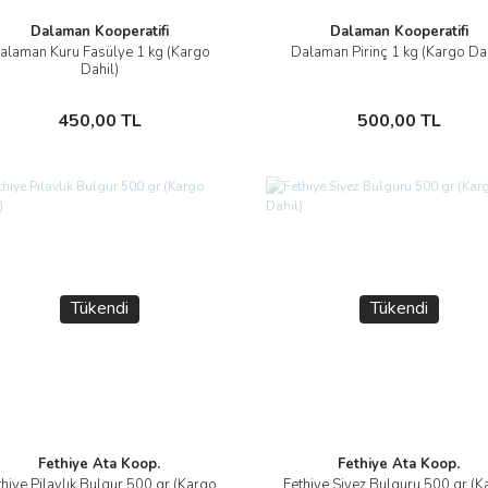
Dalaman Kooperatifi
Dalaman Kooperatifi
alaman Kuru Fasülye 1 kg (Kargo
Dalaman Pirinç 1 kg (Kargo Dah
İncele
İncele
Dahil)
Stokta Yok
Stokta Yok
450,00 TL
500,00 TL
Tükendi
Tükendi
Fethiye Ata Koop.
Fethiye Ata Koop.
thiye Pilavlık Bulgur 500 gr (Kargo
Fethiye Siyez Bulguru 500 gr (