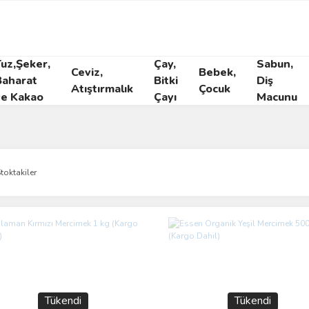
Tuz,Şeker,
Çay,
Sabun,
Ceviz,
Bebek,
Baharat
Bitki
Diş
Atıştırmalık
Çocuk
ve Kakao
Çayı
Macunu
toktakiler
Tükendi
Tükendi