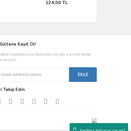
124,00 TL
Bültene Kayıt Ol!
satları, kampanya ve duyuruları ile ilgili e-posta almak
er misiniz?
EKLE
zi Takip Edin
Yardıma ihtiyacın var mı?