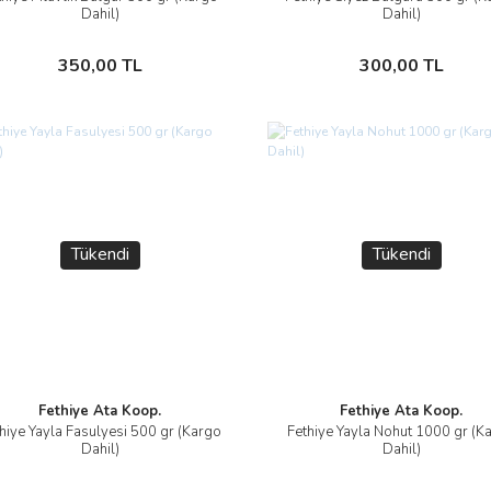
İncele
İncele
Dahil)
Dahil)
Stokta Yok
Stokta Yok
350,00 TL
300,00 TL
Tükendi
Tükendi
Fethiye Ata Koop.
Fethiye Ata Koop.
hiye Yayla Fasulyesi 500 gr (Kargo
Fethiye Yayla Nohut 1000 gr (K
İncele
İncele
Dahil)
Dahil)
Stokta Yok
Stokta Yok