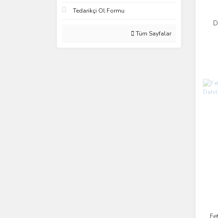
Tedarikçi Ol Formu
D
Tüm Sayfalar
Fe