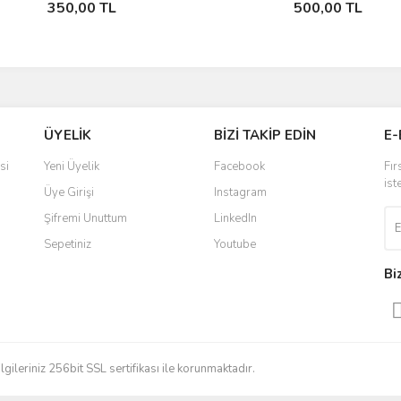
350,00 TL
500,00 TL
ÜYELİK
BİZİ TAKİP EDİN
E-
si
Yeni Üyelik
Facebook
Fır
ist
Üye Girişi
Instagram
Şifremi Unuttum
LinkedIn
Sepetiniz
Youtube
Bi
ileriniz 256bit SSL sertifikası ile korunmaktadır.