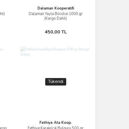
Dalaman Kooperatifi
il)
Dalaman Yayla Börülce 1000 gr
İncele
(Kargo Dahil)
Stokta Yok
450,00 TL
Tükendi
Fethiye Ata Koop.
Kargo
Fethiye Karakılçık Bulguru 500 gr