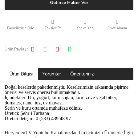
Gelince Haber Ver
Tavsiye Et
Yorum Yaz
Fiyat Alarmı
Ürün Paylaş :
Ürün Bilgisi
Yorumlar
Önerileriniz
Doğal keselerde paketlenmiştir. Keselerimizin arkasında pişirme
önerisi ve servis önerisi bulunmaktadır.
İçindekiler: Un, yoğurt, kuru soğan, kırmızı ve yeşil biber,
domates, nane, tuz, ev mayası.
Serin ve kuru ortamda muhafaza ediniz.
Üretici: Şehr-i Tarhana
Üretici İletişim: 0 (533) 439 48 97
HeryerdenTV Youtube Kanalımızdan Üreticimizin Ürünlerle İlgili