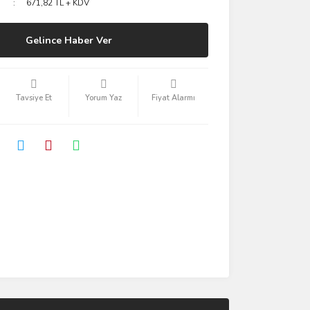
671,82 TL + KDV
Gelince Haber Ver
Tavsiye Et
Yorum Yaz
Fiyat Alarmı