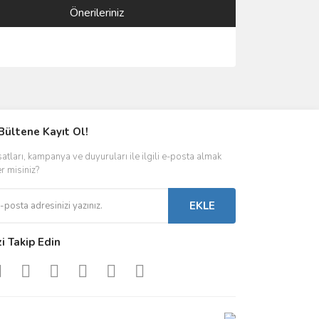
Önerileriniz
ımıza iletebilirsiniz.
Bültene Kayıt Ol!
satları, kampanya ve duyuruları ile ilgili e-posta almak
er misiniz?
EKLE
zi Takip Edin