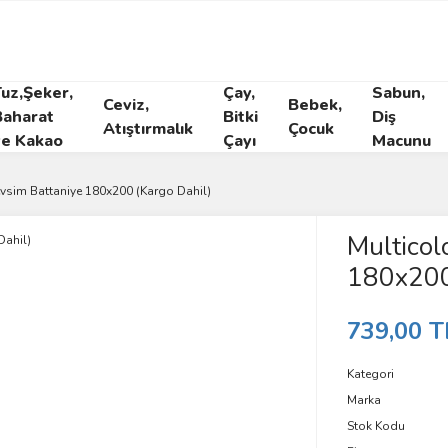
Tuz,Şeker,
Çay,
Sabun,
Ceviz,
Bebek,
Baharat
Bitki
Diş
Atıştırmalık
Çocuk
ve Kakao
Çayı
Macunu
evsim Battaniye 180x200 (Kargo Dahil)
Multicol
180x200
739,00 T
Kategori
Marka
Stok Kodu