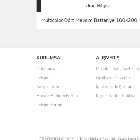
Ürün Bilgisi
Multicolor Dört Mevsim Battaniye 180x200
Bu ürünün fiyat bilgisi, resim, ürün açıklamalarında 
Görüş ve önerileriniz için teşekkür ederiz.
KURUMSAL
ALIŞVERİŞ
Ürün resmi kalitesiz, bozuk veya görüntülenemiyo
Ürün açıklamasında eksik bilgiler bulunuyor.
Hakkımızda
Mesafeli Satış Sözleşme
Ürün bilgilerinde hatalar bulunuyor.
İletişim
Gizlilik ve Güvenlik
Ürün fiyatı diğer sitelerden daha pahalı.
Kargo Takibi
İptal ve İade Şartları
Bu ürüne benzer farklı alternatifler olmalı.
Havale Bildirim Formu
Kişisel Veriler Politikası
İletişim Formu
HERYERDEN © 2023 - Tüm Hakları Saklıdır. Kredi kartı bilg