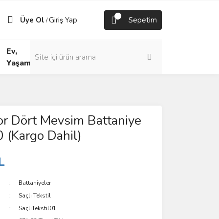
Üye Ol
Giriş Yap
Sepetim
/
Ev,
Yaşam
or Dört Mevsim Battaniye
 (Kargo Dahil)
L
Battaniyeler
Saçlı Tekstil
SaçlıTekstil01