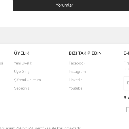
Yorumlar
ve diğer konularda yetersiz gördüğünüz noktaları öneri formunu kullanarak taraf
Bu ürüne ilk yorumu siz yapın!
ÜYELİK
BİZİ TAKİP EDİN
E-
r.
Yorum Yaz
si
Yeni Üyelik
Facebook
Fır
ist
Üye Girişi
Instagram
Şifremi Unuttum
LinkedIn
Sepetiniz
Youtube
Bi
Gönder
ileriniz 256bit SSL sertifikası ile korunmaktadır.