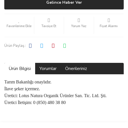
Gelince Haber Ver
Tavsiye Et
Yorum Yaz
Fiyat Alarmı
Ürün Paylaş :
Ürün Bilgisi
Yorumlar
Önerileriniz
Tarım Bakanlığı onaylıdır.
İlave şeker içermez.
Üretici: Lotus Natura Organik Ürünler San. Tic. Ltd. Şti.
Üretici İletişim: 0 (850) 480 38 80
Bu ürünün fiyat bilgisi, resim, ürün açıklamalarında ve diğer
konularda yetersiz gördüğünüz noktaları öneri formunu kullanarak