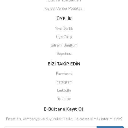
İptal ve İade Şartları
Kişisel Veriler Politikası
Gönder
ÜYELİK
Yeni Üyelik
Üye Girişi
Şifremi Unuttum
Sepetiniz
BİZİ TAKİP EDİN
Facebook
Instagram
LinkedIn
Youtube
E-Bültene Kayıt Ol!
Fırsatları, kampanya ve duyuruları ile ilgili e-posta almak ister misiniz?