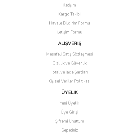
Yorum Yaz
İletişim
Ürün resmi kalitesiz, bozuk veya görüntülenemiyor.
Kargo Takibi
Ürün açıklamasında eksik bilgiler bulunuyor.
Havale Bildirim Formu
Ürün bilgilerinde hatalar bulunuyor.
İletişim Formu
Ürün fiyatı diğer sitelerden daha pahalı.
Bu ürüne benzer farklı alternatifler olmalı.
ALIŞVERİŞ
Mesafeli Satış Sözleşmesi
Gizlilik ve Güvenlik
İptal ve İade Şartları
Kişisel Veriler Politikası
Gönder
ÜYELİK
Yeni Üyelik
Üye Girişi
Şifremi Unuttum
Sepetiniz