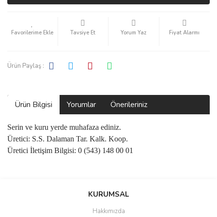
Tavsiye Et
Yorum Yaz
Fiyat Alarmı
Ürün Paylaş :
Ürün Bilgisi
Yorumlar
Önerileriniz
Serin ve kuru yerde muhafaza ediniz.
Üretici: S.S. Dalaman Tar. Kalk. Koop.
Üretici İletişim Bilgisi: 0 (543) 148 00 01
Bu ürünün fiyat bilgisi, resim, ürün açıklamalarında ve diğer
konularda yetersiz gördüğünüz noktaları öneri formunu kullanarak
Bu ürüne ilk yorumu siz yapın!
KURUMSAL
tarafımıza iletebilirsiniz.
Görüş ve önerileriniz için teşekkür ederiz.
Hakkımızda